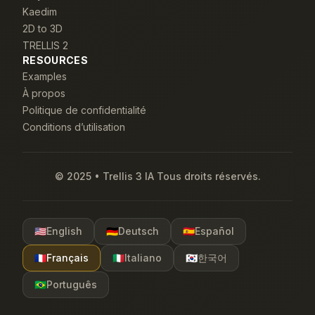
Kaedim
2D to 3D
TRELLIS 2
RESOURCES
Examples
À propos
Politique de confidentialité
Conditions d’utilisation
© 2025 • Trellis 3 IA Tous droits réservés.
🇺🇸
English
🇩🇪
Deutsch
🇪🇸
Español
🇫🇷
Français
🇮🇹
Italiano
🇰🇷
한국어
🇧🇷
Português