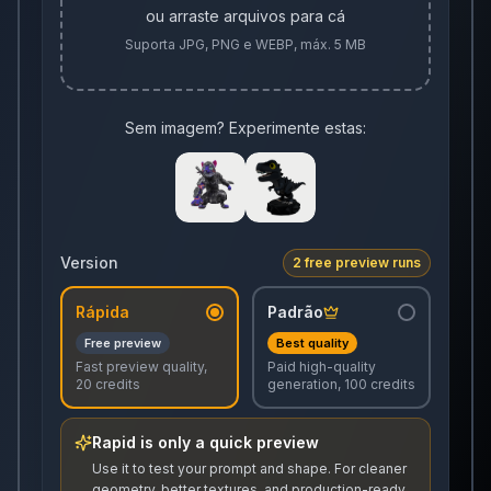
ou arraste arquivos para cá
Suporta JPG, PNG e WEBP, máx. 5 MB
Sem imagem? Experimente estas:
Version
2 free preview runs
Rápida
Padrão
Free preview
Best quality
Fast preview quality,
Paid high-quality
20 credits
generation, 100 credits
Rapid is only a quick preview
Use it to test your prompt and shape. For cleaner
geometry, better textures, and production-ready