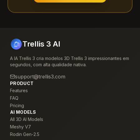
Trellis 3 AI
A IA Trellis 3 cria modelos 3D Trellis 3 impressionantes em
segundos, com alta qualidade nativa.
support@trellis3.com
PRODUCT
Features
FAQ
Pricing
AI MODELS
All 3D AI Models
Meshy V7
Rodin Gen-2.5