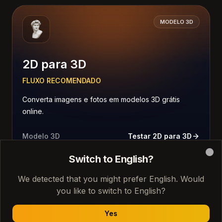
MODELO 3D
2D para 3D
FLUXO RECOMENDADO
Converta imagens e fotos em modelos 3D grátis
online.
Modelo 3D
Testar 2D para 3D
Switch to English?
Clo
We detected that you might prefer English. Would
MODELO 3D
you like to switch to English?
Yes
Stable Fast 3D