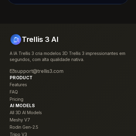
Trellis 3 AI
A IA Trellis 3 cria modelos 3D Trellis 3 impressionantes em
segundos, com alta qualidade nativa.
support@trellis3.com
PRODUCT
Features
FAQ
Pricing
AI MODELS
All 3D AI Models
Meshy V7
Rodin Gen-2.5
Tripo V3